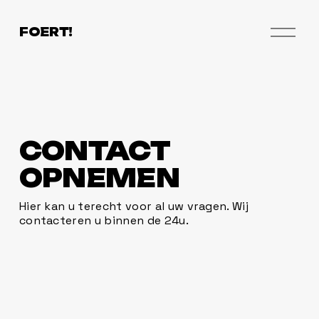
O
FOERT!
p
e
n
M
e
n
u
CONTACT 
OPNEMEN
Hier kan u terecht voor al uw vragen. Wij 
contacteren u binnen de 24u.